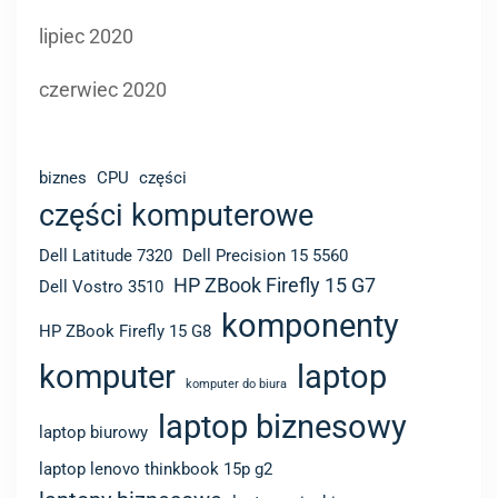
biznes
CPU
części
części komputerowe
Dell Latitude 7320
Dell Precision 15 5560
HP ZBook Firefly 15 G7
Dell Vostro 3510
komponenty
HP ZBook Firefly 15 G8
komputer
laptop
komputer do biura
laptop biznesowy
laptop biurowy
laptop lenovo thinkbook 15p g2
laptopy biznesowe
laptopy cienkie
laptopy Dell
laptopy dla grafików
laptopy z RTX
laptopy z Windows 11
laptop z Intel Tiger Lake
Lenovo
laptop z windows 11
lekki