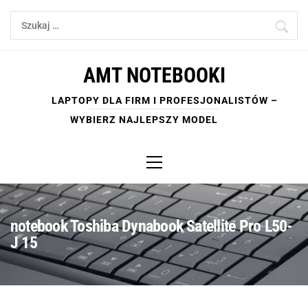
Skip
Szukaj:
to
content
AMT NOTEBOOKI
LAPTOPY DLA FIRM I PROFESJONALISTÓW –
WYBIERZ NAJLEPSZY MODEL
Primary
Menu
notebook Toshiba Dynabook Satellite Pro L50-
J 15