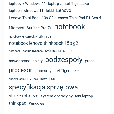
laptopy z Windows 11
laptop z Intel Tiger Lake
Lenovo
laptop z windows 11
lekki
Lenovo ThinkBook 13s G2
Lenovo ThinkPad P1 Gen 4
notebook
Microsoft Surface Pro 7+
Notebook HP ZBook Firefly 15 G8
notebook lenovo thinkbook 15p g2
notebook Toshiba Dynabook Satellite Pro L50-J 15
podzespoły
nowoczesne tablety
praca
procesor
procesory Intel Tiger Lake
specyfikacja HP ZBook Firefly 15 G8
specyfikacja sprzętowa
stacje robocze
system operacyjny
tani laptop
thinkpad
Windows