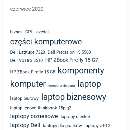
czerwiec 2020
biznes
CPU
części
części komputerowe
Dell Latitude 7320
Dell Precision 15 5560
HP ZBook Firefly 15 G7
Dell Vostro 3510
komponenty
HP ZBook Firefly 15 G8
komputer
laptop
komputer do biura
laptop biznesowy
laptop biurowy
laptop lenovo thinkbook 15p g2
laptopy biznesowe
laptopy cienkie
laptopy Dell
laptopy dla grafików
laptopy z RTX