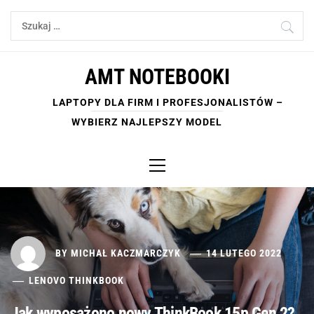
Skip
Szukaj:
to
content
AMT NOTEBOOKI
LAPTOPY DLA FIRM I PROFESJONALISTÓW –
WYBIERZ NAJLEPSZY MODEL
Primary
Menu
BY
MICHAŁ KACZMARCZYK
14 LUTEGO 2022
LENOVO THINKBOOK
Jak wyposażono nowy ThinkBook 15p Gen 2?