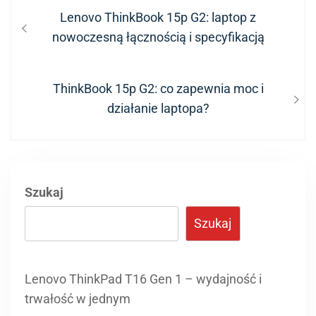
Nawigacja
Previous
Lenovo ThinkBook 15p G2: laptop z
wpisu
post:
nowoczesną łącznością i specyfikacją
Next
ThinkBook 15p G2: co zapewnia moc i
post:
działanie laptopa?
Szukaj
Szukaj
Lenovo ThinkPad T16 Gen 1 – wydajność i
trwałość w jednym