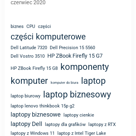
czerwiec 2020
biznes
CPU
części
części komputerowe
Dell Latitude 7320
Dell Precision 15 5560
HP ZBook Firefly 15 G7
Dell Vostro 3510
komponenty
HP ZBook Firefly 15 G8
komputer
laptop
komputer do biura
laptop biznesowy
laptop biurowy
laptop lenovo thinkbook 15p g2
laptopy biznesowe
laptopy cienkie
laptopy Dell
laptopy dla grafików
laptopy z RTX
laptopy z Windows 11
laptop z Intel Tiger Lake