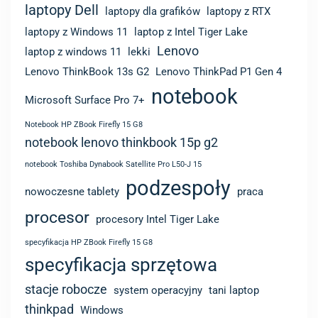
laptopy Dell
laptopy dla grafików
laptopy z RTX
laptopy z Windows 11
laptop z Intel Tiger Lake
Lenovo
laptop z windows 11
lekki
Lenovo ThinkBook 13s G2
Lenovo ThinkPad P1 Gen 4
notebook
Microsoft Surface Pro 7+
Notebook HP ZBook Firefly 15 G8
notebook lenovo thinkbook 15p g2
notebook Toshiba Dynabook Satellite Pro L50-J 15
podzespoły
nowoczesne tablety
praca
procesor
procesory Intel Tiger Lake
specyfikacja HP ZBook Firefly 15 G8
specyfikacja sprzętowa
stacje robocze
system operacyjny
tani laptop
thinkpad
Windows