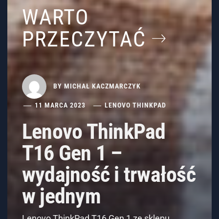
WARTO
PRZECZYTAĆ
BY
MICHAŁ KACZMARCZYK
11 MARCA 2023
LENOVO THINKPAD
Lenovo ThinkPad
T16 Gen 1 –
wydajność i trwałość
w jednym
Lenovo ThinkPad T16 Gen 1 ze sklepu