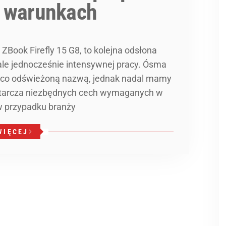
h warunkach
 ZBook Firefly 15 G8, to kolejna odsłona
ale jednocześnie intensywnej pracy. Ósma
nieco odświeżoną nazwą, jednak nadal mamy
ostarcza niezbędnych cech wymaganych w
w przypadku branży
WIĘCEJ