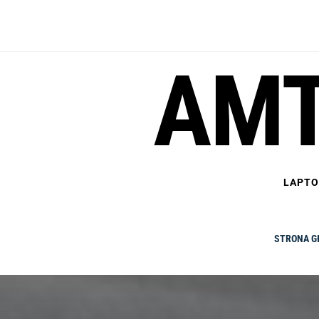
Skip
to
content
AMT
LAPTO
STRONA 