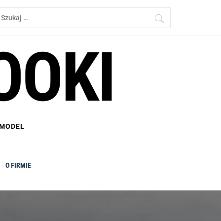
zukaj:
OOKI
 MODEL
O FIRMIE