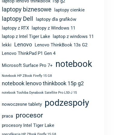
laptop lenovo thinkbook 15p g2
laptopy biznesowe
laptopy cienkie
laptopy Dell
laptopy dla grafików
laptopy z RTX
laptopy z Windows 11
laptop z Intel Tiger Lake
laptop z windows 11
Lenovo
lekki
Lenovo ThinkBook 13s G2
Lenovo ThinkPad P1 Gen 4
notebook
Microsoft Surface Pro 7+
Notebook HP ZBook Firefly 15 G8
notebook lenovo thinkbook 15p g2
notebook Toshiba Dynabook Satellite Pro L50-J 15
podzespoły
nowoczesne tablety
procesor
praca
procesory Intel Tiger Lake
specyfikacja HP ZBook Firefly 15 G8